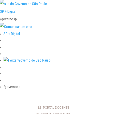
SP + Digital
/governosp
SP + Digital
/governosp
PORTAL DOCENTE