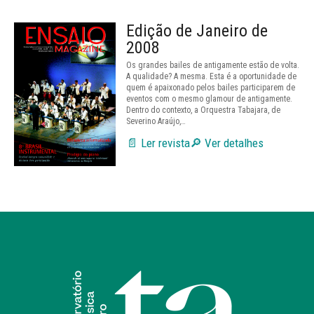
Edição de Janeiro de
2008
Os grandes bailes de antigamente estão de volta.
A qualidade? A mesma. Esta é a oportunidade de
quem é apaixonado pelos bailes participarem de
eventos com o mesmo glamour de antigamente.
Dentro do contexto, a Orquestra Tabajara, de
Severino Araújo,…
📄 Ler revista
🔎 Ver detalhes