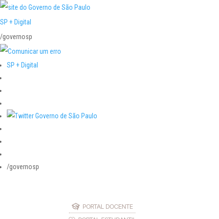
SP + Digital
/governosp
SP + Digital
/governosp
PORTAL DOCENTE