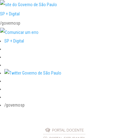
SP + Digital
/governosp
SP + Digital
/governosp
PORTAL DOCENTE