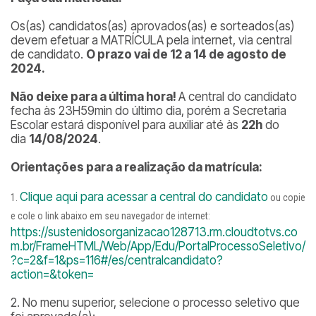
Os(as) candidatos(as) aprovados(as) e sorteados(as)
devem efetuar a MATRÍCULA pela internet, via central
de candidato.
O prazo vai de 12 a 14 de agosto de
2024.
Não deixe para a última hora!
A central do candidato
fecha às 23H59min do último dia, porém a Secretaria
Escolar estará disponível para auxiliar até às
22h
do
dia
14/08/2024
.
Orientações para a realização da matrícula:
Clique aqui para acessar a central do candidato
ou copie
e cole o link abaixo em seu navegador de internet:
https://sustenidosorganizacao128713.rm.cloudtotvs.co
m.br/FrameHTML/Web/App/Edu/PortalProcessoSeletivo/
?c=2&f=1&ps=116#/es/centralcandidato?
action=&token=
2. No menu superior, selecione o processo seletivo que