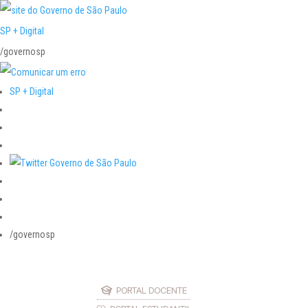
SP + Digital
/governosp
SP + Digital
/governosp
PORTAL DOCENTE