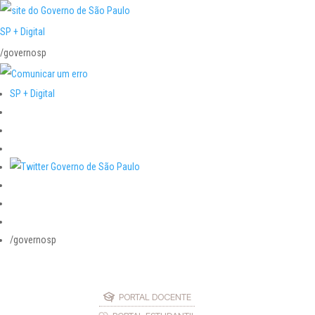
SP + Digital
/governosp
SP + Digital
/governosp
PORTAL DOCENTE