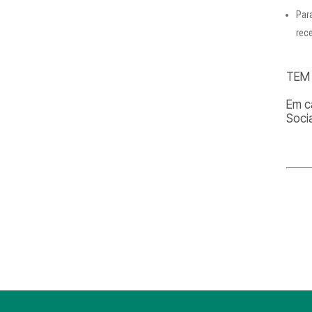
Par
rec
TEM
Em c
Soci