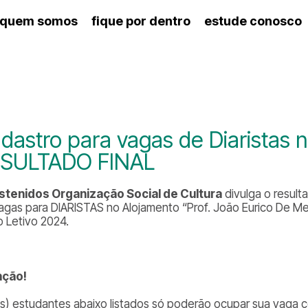
quem somos
fique por dentro
estude conosco
ico
agenda cultural
artes cênicas
nança
calendário escolar
des e setores
programas de concerto
ento escolar
revistas digitais
 docente
espaço estudantil
dastro para vagas de Diaristas 
SULTADO FINAL
stenidos Organização Social de Cultura
divulga o result
agas para DIARISTAS no Alojamento “Prof. João Eurico De Me
o Letivo 2024.
nção!
s) estudantes abaixo listados só poderão ocupar sua vaga