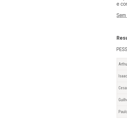
e co
Sem 
Resu
PESS
Arth
Isaac
Cesa
Guilh
Paulo