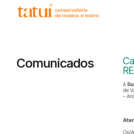
histór
gover
unida
regim
corpo
Ca
Comunicados
RE
A
Su
de V
– An
Ate
Os(A