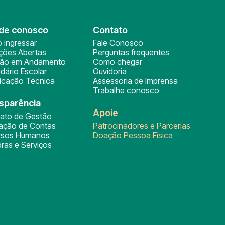
de conosco
Contato
 ingressar
Fale Conosco
ições Abertas
Perguntas frequentes
ção em Andamento
Como chegar
dário Escolar
Ouvidoria
ficação Técnica
Assessoria de Imprensa
Trabalhe conosco
sparência
Apoie
rato de Gestão
tação de Contas
Patrocinadores e Parcerias
rsos Humanos
Doação Pessoa Física
ras e Serviços