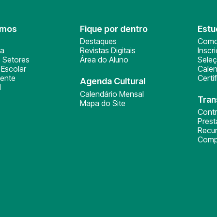
omos
Fique por dentro
Estu
Destaques
Como
ça
Revistas Digitais
Inscr
 Setores
Área do Aluno
Sele
Escolar
Calen
ente
Certi
Agenda Cultural
l
Calendário Mensal
Tran
Mapa do Site
Cont
Pres
Recu
Comp