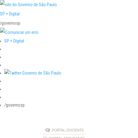
SP + Digital
/governosp
SP + Digital
/governosp
PORTAL DOCENTE