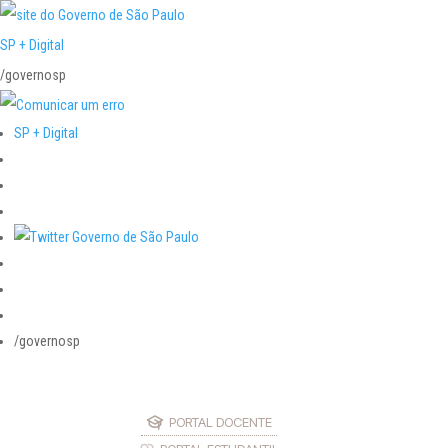
SP + Digital
/governosp
SP + Digital
/governosp
PORTAL DOCENTE