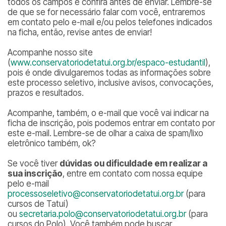
todos os campos e confira antes de enviar. Lembre-se
de que se for necessário falar com você, entraremos
em contato pelo e-mail e/ou pelos telefones indicados
na ficha, então, revise antes de enviar!
Acompanhe nosso site
(
www.conservatoriodetatui.org.br/espaco-estudantil
),
pois é onde divulgaremos todas as informações sobre
este processo seletivo, inclusive avisos, convocações,
prazos e resultados.
Acompanhe, também, o e-mail que você vai indicar na
ficha de inscrição, pois podemos entrar em contato por
este e-mail. Lembre-se de olhar a caixa de spam/lixo
eletrônico também, ok?
Se você tiver
dúvidas ou dificuldade em realizar a
sua inscrição
, entre em contato com nossa equipe
pelo e-mail
processoseletivo@conservatoriodetatui.org.br
(para
cursos de Tatuí)
ou
secretaria.polo@conservatoriodetatui.org.br
(para
cursos do Polo). Você também pode buscar