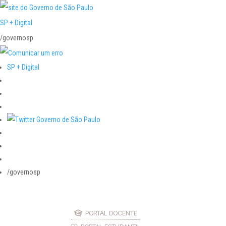
SP + Digital
/governosp
SP + Digital
/governosp
PORTAL DOCENTE