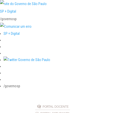
SP + Digital
/governosp
SP + Digital
/governosp
PORTAL DOCENTE