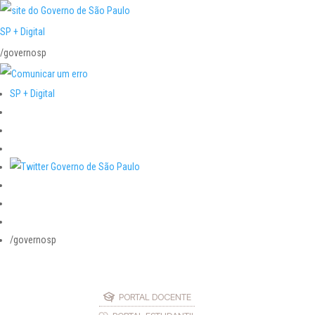
SP + Digital
/governosp
SP + Digital
/governosp
PORTAL DOCENTE