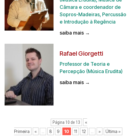
Câmara e coordenador de
Sopros-Madeiras, Percussão
e Introdução à Regência
saiba mais →
Rafael Giorgetti
Professor de Teoria e
Percepção (Música Erudita)
saiba mais →
«
Página 10 de 13
Primeira
«
8
9
10
11
12
»
Última »
...
...