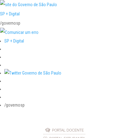
SP + Digital
/governosp
SP + Digital
/governosp
PORTAL DOCENTE