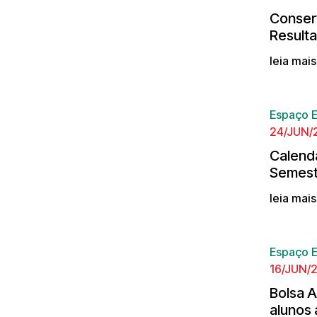
Conserv
Resulta
leia mai
Espaço E
24/JUN/
Calendá
Semest
leia mai
Espaço E
16/JUN/
Bolsa A
alunos 