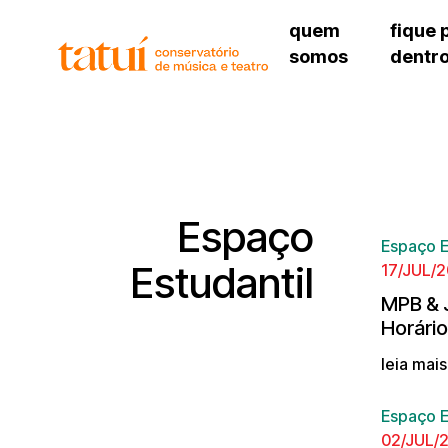
quem
fique 
somos
dentr
histórico
agenda cultural
governança
calendário escolar
sede
unidades e setores
programas de conc
unidade 
regimento escolar
revistas digitais
bibliotec
corpo docente
espaço estudantil
unidade 
newsletter
Espaço
alojamen
Espaço E
polo são 
Estudantil
17/JUL/2
MPB & 
Horário
leia mai
Espaço E
02/JUL/