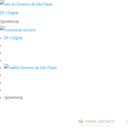
SP + Digital
/governosp
SP + Digital
/governosp
PORTAL DOCENTE