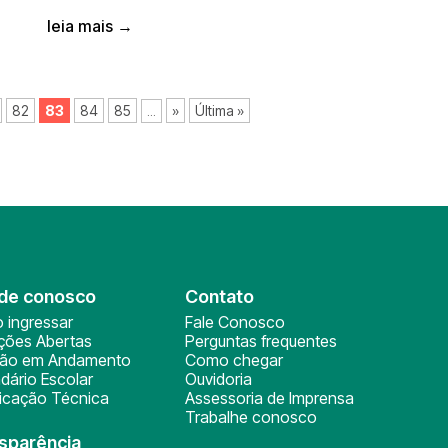
leia mais →
82
83
84
85
»
Última »
...
de conosco
Contato
 ingressar
Fale Conosco
ições Abertas
Perguntas frequentes
ção em Andamento
Como chegar
dário Escolar
Ouvidoria
ficação Técnica
Assessoria de Imprensa
Trabalhe conosco
sparência