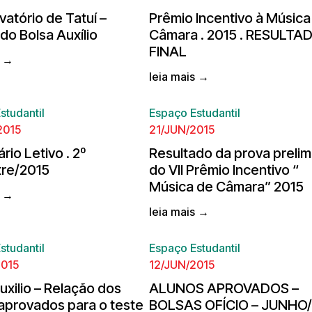
atório de Tatuí –
Prêmio Incentivo à Música
do Bolsa Auxílio
Câmara . 2015 . RESULTA
FINAL
s →
leia mais →
studantil
Espaço Estudantil
2015
21/JUN/2015
rio Letivo . 2º
Resultado da prova prelim
re/2015
do VII Prêmio Incentivo “
Música de Câmara” 2015
s →
leia mais →
studantil
Espaço Estudantil
2015
12/JUN/2015
uxilio – Relação dos
ALUNOS APROVADOS –
aprovados para o teste
BOLSAS OFÍCIO – JUNHO