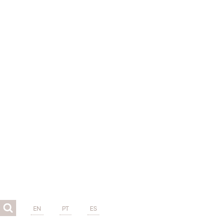
EN
PT
ES