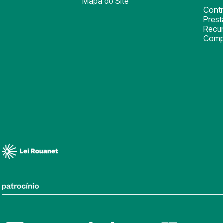
Mapa do Site
Cont
Pres
Recu
Comp