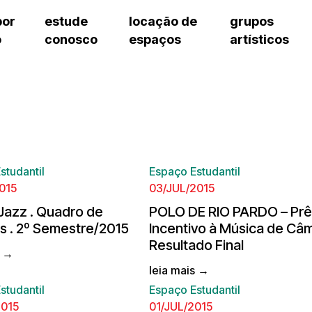
por
estude
locação de
grupos
o
conosco
espaços
artísticos
cursos regulares
bilheteria
teatro procópio ferreira
artes cênicas
grupos artísticos de bolsistas
fale cono
cursos livres
cursos regulares
salão villa-lobos
música
grupos pedagógicos – sede
ouvidoria 
cursos de aperfeiçoamento
cursos livres
erto
auditório unidade chiquinha gonzaga
processo seletivo
grupos pedagógicos – polo
pergunta
chiquinha gonzaga
cursos de aperfeiçoamento
orientações para locação
como che
a
visite o c
3
sceic-sp
to
equipe té
studantil
Espaço Estudantil
josé do rio pardo
assessori
015
03/JUL/2015
trabalhe 
Jazz . Quadro de
POLO DE RIO PARDO – Pr
s . 2º Semestre/2015
Incentivo à Música de Câm
Resultado Final
s →
leia mais →
studantil
Espaço Estudantil
2015
01/JUL/2015