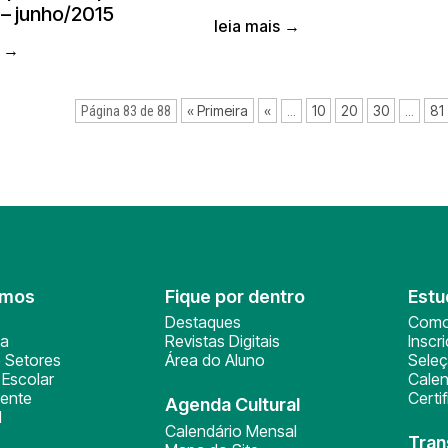
 – junho/2015
leia mais →
s →
« Primeira
«
10
20
30
81
Página 83 de 88
...
...
omos
Fique por dentro
Estu
Destaques
Como
ça
Revistas Digitais
Inscr
 Setores
Área do Aluno
Sele
Escolar
Calen
ente
Certi
Agenda Cultural
l
Calendário Mensal
Tran