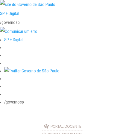
SP + Digital
/governosp
SP + Digital
/governosp
PORTAL DOCENTE