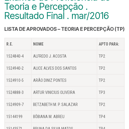
Teoria e Percepção .
Resultado Final . mar/2016
LISTA DE APROVADOS – TEORIA E PERCEPÇÃO (TP)
R.E.
NOME
APTO PARA:
1524840-4
ALFREDO J. ACOSTA
TP2
1524940-2
ALICE ALVES DOS SANTOS
TP2
1524910-5
ARÃO DINIZ PONTES
TP2
1524888-3
ARTUR VINICIUS OLIVEIRA
TP3
1524909-7
BETZABETH M. P. SALAZAR
TP2
15144199
BÔBIANA M. ABREU
TP4
15143571
BRUNA DA SILVA MATOS
TP4