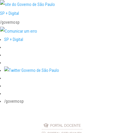
SP + Digital
/governosp
SP + Digital
/governosp
PORTAL DOCENTE