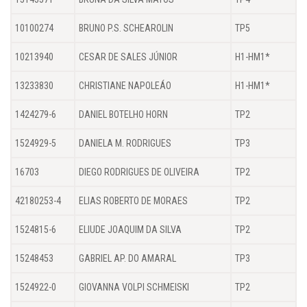
10100274
BRUNO P.S. SCHEAROLIN
TP5
10213940
CESAR DE SALES JÚNIOR
H1-HM1*
13233830
CHRISTIANE NAPOLEÁO
H1-HM1*
1424279-6
DANIEL BOTELHO HORN
TP2
1524929-5
DANIELA M. RODRIGUES
TP3
16703
DIEGO RODRIGUES DE OLIVEIRA
TP2
42180253-4
ELIAS ROBERTO DE MORAES
TP2
1524815-6
ELIUDE JOAQUIM DA SILVA
TP2
15248453
GABRIEL AP. DO AMARAL
TP3
1524922-0
GIOVANNA VOLPI SCHMEISKI
TP2