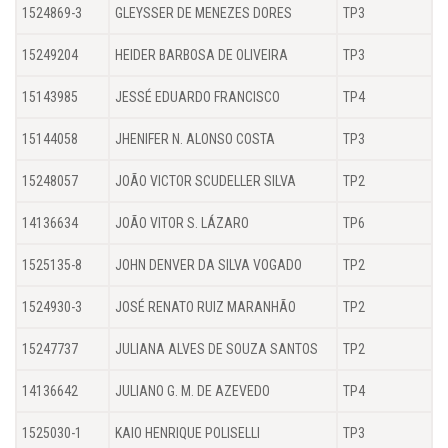
1524869-3
GLEYSSER DE MENEZES DORES
TP3
15249204
HEIDER BARBOSA DE OLIVEIRA
TP3
15143985
JESSÉ EDUARDO FRANCISCO
TP4
15144058
JHENIFER N. ALONSO COSTA
TP3
15248057
JOÃO VICTOR SCUDELLER SILVA
TP2
14136634
JOÃO VITOR S. LÁZARO
TP6
1525135-8
JOHN DENVER DA SILVA VOGADO
TP2
1524930-3
JOSÉ RENATO RUIZ MARANHÃO
TP2
15247737
JULIANA ALVES DE SOUZA SANTOS
TP2
14136642
JULIANO G. M. DE AZEVEDO
TP4
1525030-1
KAIO HENRIQUE POLISELLI
TP3