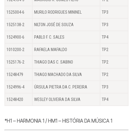
1525004-6
MURILO RODRIGUES MININEL
TP3
1525138-2
NILTON JOSÉ DE SOUZA
TP3
1524900-6
PABLO F. C. SALES
TP4
1010200-2
RAFAELA MAFALDO
TP2
1525176-2
THIAGO DAS C. SABINO
TP2
15248479
THIAGO MACHADO DA SILVA
TP2
1524996-4
ÚRSULA PIETRA DA C. PEREIRA
TP3
15248420
WESLEY OLIVEIRA DA SILVA
TP4
*H1 – HARMONIA 1 / HM1 – HISTÓRIA DA MÚSICA 1