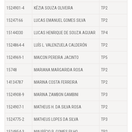
1524901-4
KÉZIA SOUZA OLIVEIRA
TP2
15247166
LUCAS EMANUEL GOMES SILVA
TP2
15144330
LUCAS HENRIQUE DE SOUZA AGUIAR
TP4
1524864-4
LUÍS L. VALENZUELA CALDERÓN
TP2
1524969-1
MAICON PEREIRA JACINTO
TP5
15748
MARIANA MARGARIDA ROSA
TP2
14134787
MARINA COSTA FERREIRA
TP2
1524908-9
MARINA ZAMBON GAMBINI
TP3
1524907-1
MATHEUS H. DA SILVA ROSA
TP2
1524775-2
MATHEUS LOPES DA SILVA
TP3
1524954-3
MAURÍCIO R. GOMES FILHO
TP2