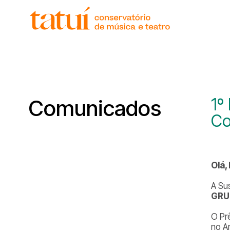
histór
gover
unida
regim
corpo
1º
Comunicados
Co
Olá,
A Su
GRU
O Pr
no A