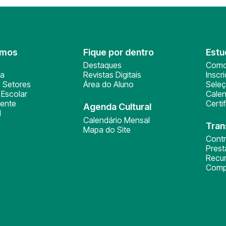
omos
Fique por dentro
Estu
Destaques
Como
ça
Revistas Digitais
Inscr
 Setores
Área do Aluno
Sele
Escolar
Calen
ente
Certi
Agenda Cultural
l
Calendário Mensal
Tran
Mapa do Site
Cont
Pres
Recu
Comp