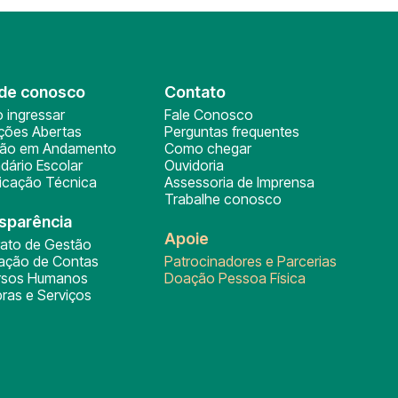
de conosco
Contato
 ingressar
Fale Conosco
ições Abertas
Perguntas frequentes
ção em Andamento
Como chegar
dário Escolar
Ouvidoria
ficação Técnica
Assessoria de Imprensa
Trabalhe conosco
sparência
Apoie
rato de Gestão
tação de Contas
Patrocinadores e Parcerias
rsos Humanos
Doação Pessoa Física
ras e Serviços