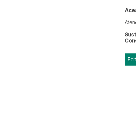
Aces
Aten
Sust
Cons
Edi