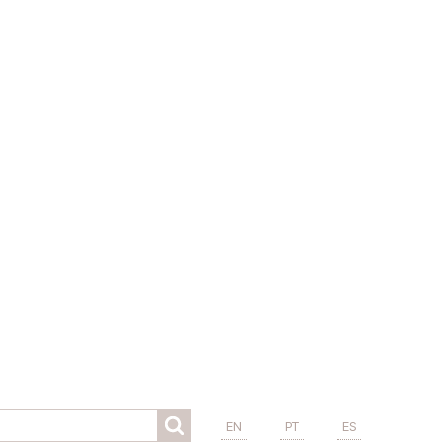
EN
PT
ES