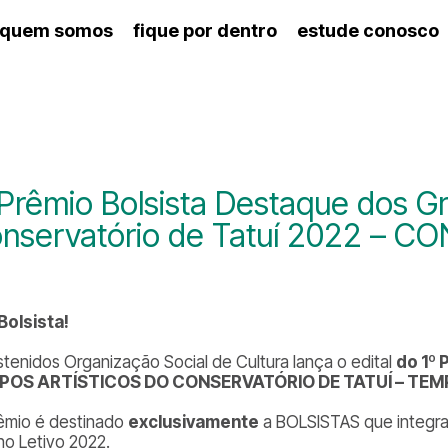
quem somos
fique por dentro
estude conosco
ico
agenda cultural
artes cênicas
nança
calendário escolar
des e setores
programas de concerto
ento escolar
revistas digitais
 docente
espaço estudantil
 Prêmio Bolsista Destaque dos Gr
nservatório de Tatuí 2022 – C
 Bolsista!
stenidos Organização Social de Cultura lança o edital
do 1º
POS ARTÍSTICOS DO CONSERVATÓRIO DE TATUÍ – TE
êmio é destinado
exclusivamente
a BOLSISTAS que integram
no Letivo 2022.