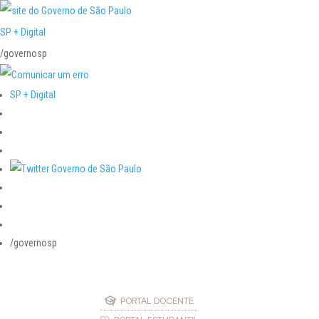
SP + Digital
/governosp
SP + Digital
/governosp
PORTAL DOCENTE