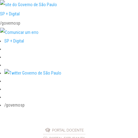
SP + Digital
/governosp
SP + Digital
/governosp
PORTAL DOCENTE