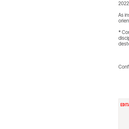
2022
As i
orie
* Co
disc
dest
Conf
EDIT