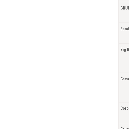
GRUP
Band
Big 
Came
Coro
Grup