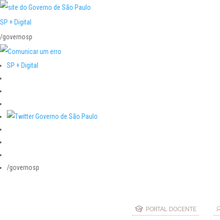
SP + Digital
/governosp
SP + Digital
/governosp
PORTAL DOCENTE