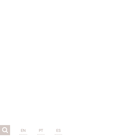
EN
PT
ES