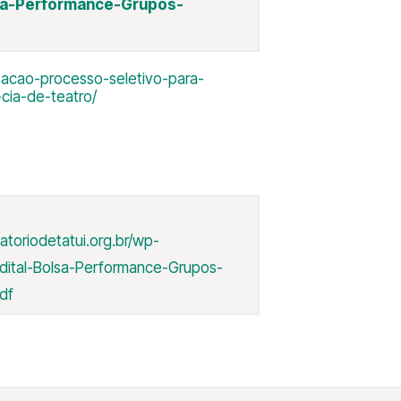
sa-Performance-Grupos-
izacao-processo-seletivo-para-
cia-de-teatro/
atoriodetatui.org.br/wp-
Edital-Bolsa-Performance-Grupos-
pdf