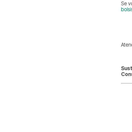
Se v
bols
Aten
Sust
Cons