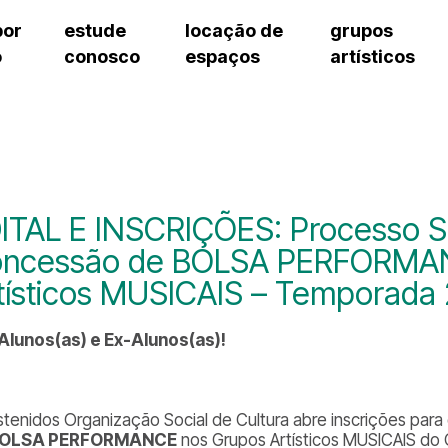
por
estude
locação de
grupos
o
conosco
espaços
artísticos
cursos regulares
bilheteria
teatro procópio ferreira
artes cênicas
grupos artísticos de bolsistas
fale cono
cursos livres
cursos regulares
salão villa-lobos
música
grupos pedagógicos – sede
ouvidoria 
cursos de aperfeiçoamento
cursos livres
erto
auditório unidade chiquinha gonzaga
processo seletivo
grupos pedagógicos – polo
pergunta
chiquinha gonzaga
cursos de aperfeiçoamento
orientações para locação
como che
a
visite o c
3
sceic-sp
ITAL E INSCRIÇÕES: Processo Se
to
equipe té
ncessão de BOLSA PERFORMAN
josé do rio pardo
assessori
tísticos MUSICAIS – Temporada
trabalhe 
 Alunos(as) e Ex-Alunos(as)!
stenidos Organização Social de Cultura abre inscrições par
OLSA PERFORMANCE
nos Grupos Artísticos MUSICAIS do 