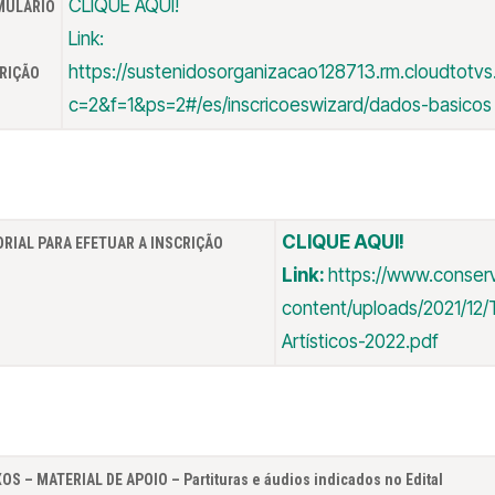
CLIQUE AQUI!
MULÁRIO
Link:
https://sustenidosorganizacao128713.rm.cloudtot
RIÇÃO
c=2&f=1&ps=2#/es/inscricoeswizard/dados-basicos
CLIQUE AQUI!
RIAL PARA EFETUAR A INSCRIÇÃO
Link:
https://www.conserv
content/uploads/2021/12/
Artísticos-2022.pdf
OS – MATERIAL DE APOIO – Partituras e áudios indicados no Edital