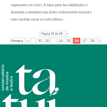
organizados em ciclos. A maior parte das habilitações é
destinada a estudantes que já têm conhecimento musical e
estes deverão cursar os ciclos Básico,...
«
Página 26 de 28
Primeira
«
10
20
24
25
26
27
28
»
...
...