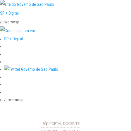
SP + Digital
/governosp
SP + Digital
/governosp
PORTAL DOCENTE