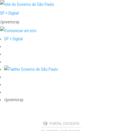
SP + Digital
/governosp
SP + Digital
/governosp
PORTAL DOCENTE