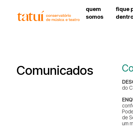
quem
fique 
somos
dentr
histórico
agenda cultural
governança
calendário escolar
unidades e setores
programas de conc
regimento escolar
revistas digitais
corpo docente
espaço estudantil
Co
Comunicados
DES
do C
ENQ
conf
Pode
de S
um m