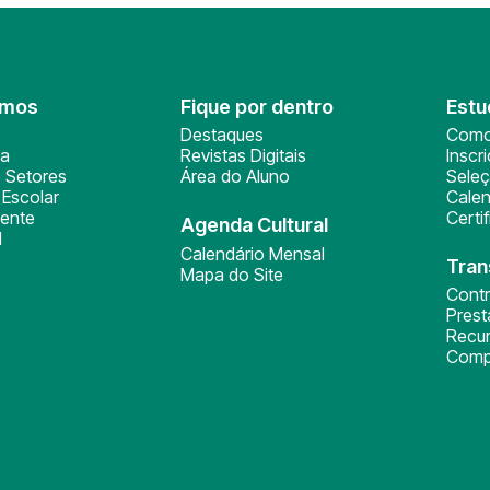
omos
Fique por dentro
Estu
Destaques
Como
ça
Revistas Digitais
Inscr
 Setores
Área do Aluno
Sele
Escolar
Calen
ente
Certi
Agenda Cultural
l
Calendário Mensal
Tran
Mapa do Site
Cont
Pres
Recu
Comp