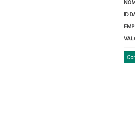
NOM
ID 
EMP
VAL
Con