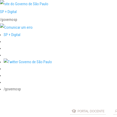
SP + Digital
/governosp
SP + Digital
/governosp
PORTAL DOCENTE