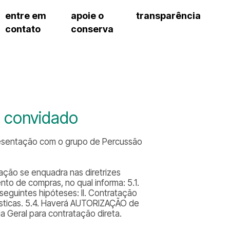
entre em
apoie o
transparência
contato
conserva
sco
patrocinadores e parcerias
contrato de gestão
s frequentes
doações de pessoa jurídica
prestação de contas
gar
doações de pessoa física
recursos humanos
onservatório
nota fiscal paulista (nfp)
compras e serviços
cnica social
a de imprensa
ta convidado
conosco
presentação com o grupo de Percussão
ação se enquadra nas diretrizes
nto de compras, no qual informa: 5.1.
seguintes hipóteses: II. Contratação
tísticas. 5.4. Haverá AUTORIZAÇÃO de
 Geral para contratação direta.