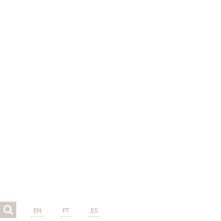
EN
PT
ES