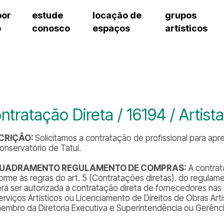
por
estude
locação de
grupos
o
conosco
espaços
artísticos
teatro procópio ferreira
artes cênicas
grupos artísticos de bolsistas
fale cono
salão villa-lobos
música
grupos pedagógicos – sede
pergunta
erto
auditório unidade chiquinha gonzaga
processo seletivo
grupos pedagógicos – polo
como che
orientações para locação
visite o c
equipe té
assessori
ntratação Direta / 16194 / Artis
trabalhe 
CRIÇÃO:
Solicitamos a contratação de profissional para a
onservatório de Tatuí.
UADRAMENTO REGULAMENTO DE COMPRAS:
A contrat
orme às regras do art. 5 (Contratações diretas). do regulame
rá ser autorizada a contratação direta de fornecedores nas 
erviços Artísticos ou Licenciamento de Direitos de Obras Ar
embro da Diretoria Executiva e Superintendência ou Gerência