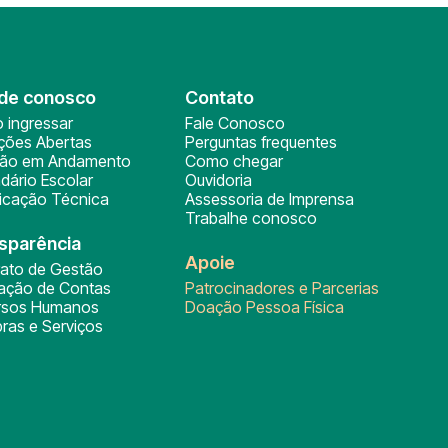
de conosco
Contato
 ingressar
Fale Conosco
ições Abertas
Perguntas frequentes
ção em Andamento
Como chegar
dário Escolar
Ouvidoria
ficação Técnica
Assessoria de Imprensa
Trabalhe conosco
sparência
Apoie
rato de Gestão
tação de Contas
Patrocinadores e Parcerias
rsos Humanos
Doação Pessoa Física
ras e Serviços