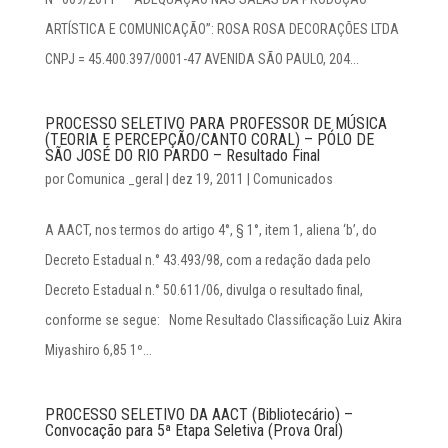
ARTÍSTICA E COMUNICAÇÃO”: ROSA ROSA DECORAÇÕES LTDA
CNPJ = 45.400.397/0001-47 AVENIDA SÃO PAULO, 204...
PROCESSO SELETIVO PARA PROFESSOR DE MÚSICA
(TEORIA E PERCEPÇÃO/CANTO CORAL) – PÓLO DE
SÃO JOSÉ DO RIO PARDO – Resultado Final
por
Comunica _geral
|
dez 19, 2011
|
Comunicados
A AACT, nos termos do artigo 4°, § 1°, item 1, aliena ‘b’, do
Decreto Estadual n.° 43.493/98, com a redação dada pelo
Decreto Estadual n.° 50.611/06, divulga o resultado final,
conforme se segue: Nome Resultado Classificação Luiz Akira
Miyashiro 6,85 1º...
PROCESSO SELETIVO DA AACT (Bibliotecário) –
Convocação para 5ª Etapa Seletiva (Prova Oral)