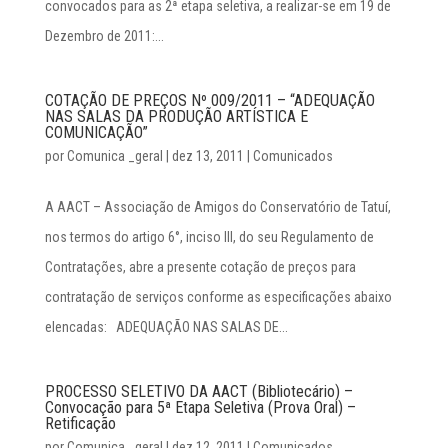
convocados para as 2ª etapa seletiva, a realizar-se em 19 de
Dezembro de 2011:...
COTAÇÃO DE PREÇOS Nº 009/2011 – “ADEQUAÇÃO
NAS SALAS DA PRODUÇÃO ARTÍSTICA E
COMUNICAÇÃO”
por
Comunica _geral
|
dez 13, 2011
|
Comunicados
A AACT – Associação de Amigos do Conservatório de Tatuí,
nos termos do artigo 6°, inciso III, do seu Regulamento de
Contratações, abre a presente cotação de preços para
contratação de serviços conforme as especificações abaixo
elencadas: ADEQUAÇÃO NAS SALAS DE...
PROCESSO SELETIVO DA AACT (Bibliotecário) –
Convocação para 5ª Etapa Seletiva (Prova Oral) –
Retificação
por
Comunica _geral
|
dez 12, 2011
|
Comunicados