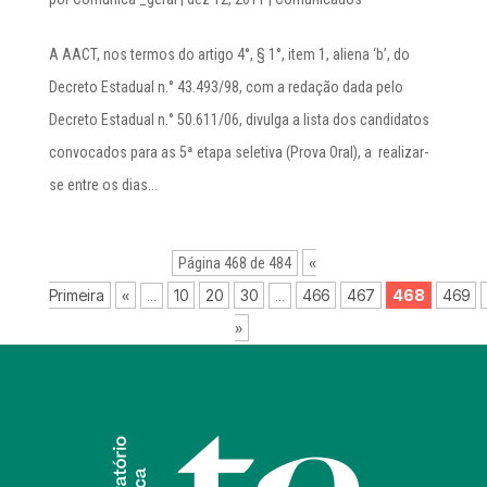
A AACT, nos termos do artigo 4°, § 1°, item 1, aliena ‘b’, do
Decreto Estadual n.° 43.493/98, com a redação dada pelo
Decreto Estadual n.° 50.611/06, divulga a lista dos candidatos
convocados para as 5ª etapa seletiva (Prova Oral), a realizar-
se entre os dias...
«
Página 468 de 484
Primeira
«
10
20
30
466
467
468
469
...
...
»