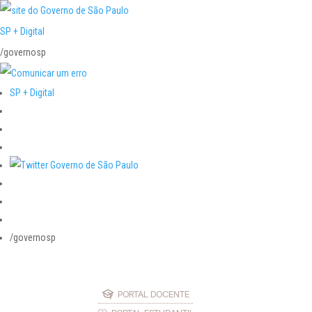
SP + Digital
/governosp
SP + Digital
/governosp
PORTAL DOCENTE