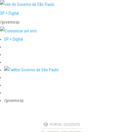
SP + Digital
/governosp
SP + Digital
/governosp
PORTAL DOCENTE