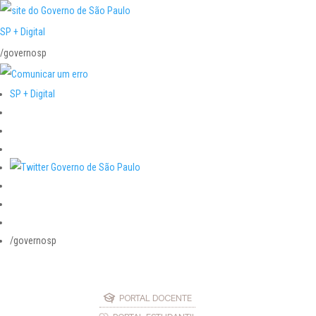
SP + Digital
/governosp
SP + Digital
/governosp
PORTAL DOCENTE