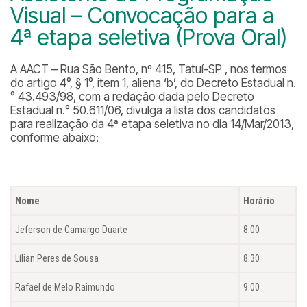
Visual – Convocação para a
4ª etapa seletiva (Prova Oral)
A AACT – Rua São Bento, nº 415, Tatuí-SP , nos termos
do artigo 4°, § 1°, item 1, aliena ‘b’, do Decreto Estadual n.
° 43.493/98, com a redação dada pelo Decreto
Estadual n.° 50.611/06, divulga a lista dos candidatos
para realização da 4ª etapa seletiva no dia 14/Mar/2013,
conforme abaixo:
Nome
Horário
Jeferson de Camargo Duarte
8:00
Lílian Peres de Sousa
8:30
Rafael de Melo Raimundo
9:00