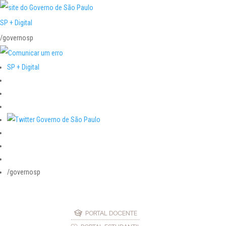
SP + Digital
/governosp
SP + Digital
/governosp
PORTAL DOCENTE