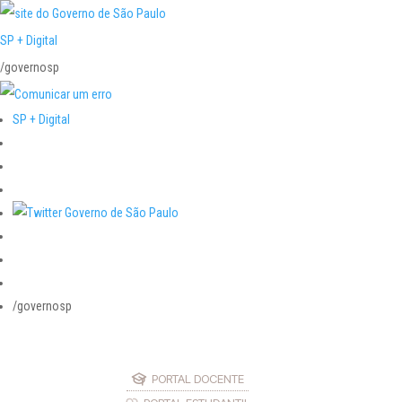
SP + Digital
/governosp
SP + Digital
/governosp
PORTAL DOCENTE