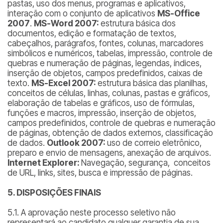
pastas, uso dos menus, programas e aplicativos,
interação com o conjunto de aplicativos
MS-Office
2007
.
MS-Word 2007:
estrutura básica dos
documentos, edição e formatação de textos,
cabeçalhos, parágrafos, fontes, colunas, marcadores
simbólicos e numéricos, tabelas, impressão, controle de
quebras e numeração de páginas, legendas, índices,
inserção de objetos, campos predefinidos, caixas de
texto.
MS-Excel 2007:
estrutura básica das planilhas,
conceitos de células, linhas, colunas, pastas e gráficos,
elaboração de tabelas e gráficos, uso de fórmulas,
funções e macros, impressão, inserção de objetos,
campos predefinidos, controle de quebras e numeração
de páginas, obtenção de dados externos, classificação
de dados.
Outlook 2007:
uso de correio eletrônico,
preparo e envio de mensagens, anexação de arquivos.
Internet Explorer:
Navegação, segurança, conceitos
de URL, links, sites, busca e impressão de páginas.
5. DISPOSIÇÕES FINAIS
5.1. A aprovação neste processo seletivo não
representará ao candidato qualquer garantia de sua