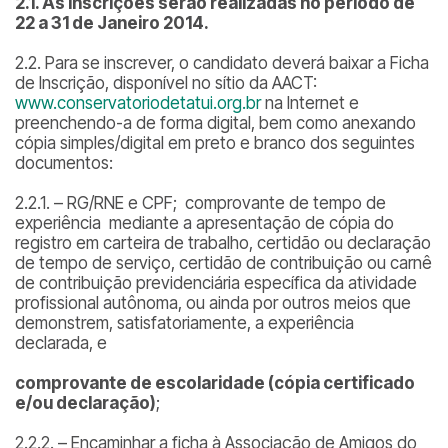
2.1. As inscrições serão realizadas no período de
22 a 31 de Janeiro 2014.
2.2. Para se inscrever, o candidato deverá baixar a Ficha
de Inscrição, disponível no sítio da AACT:
www.conservatoriodetatui.org.br
na Internet e
preenchendo-a de forma digital, bem como anexando
cópia simples/digital em preto e branco dos seguintes
documentos:
2.2.1. – RG/RNE e CPF; comprovante de tempo de
experiência mediante a apresentação de cópia do
registro em carteira de trabalho, certidão ou declaração
de tempo de serviço, certidão de contribuição ou carnê
de contribuição previdenciária específica da atividade
profissional autônoma, ou ainda por outros meios que
demonstrem, satisfatoriamente, a experiência
declarada, e
comprovante de escolaridade (cópia certificado
e/ou declaração
)
;
2.2.2. – Encaminhar a ficha à Associação de Amigos do