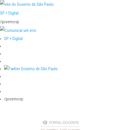
SP + Digital
/governosp
SP + Digital
/governosp
PORTAL DOCENTE