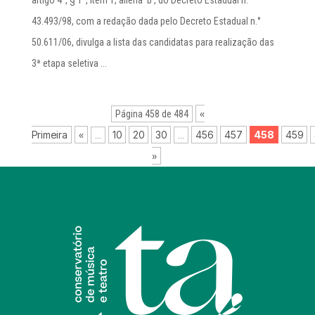
artigo 4°, § 1°, item 1, aliena ‘b’, do Decreto Estadual n.°
43.493/98, com a redação dada pelo Decreto Estadual n.°
50.611/06, divulga a lista das candidatas para realização das
3ª etapa seletiva ...
«
Página 458 de 484
Primeira
«
10
20
30
456
457
458
459
...
...
»