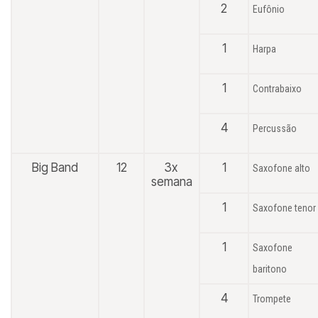
2
Eufônio
1
Harpa
1
Contrabaixo
4
Percussão
Big Band
12
3x
1
Saxofone alto
semana
1
Saxofone tenor
1
Saxofone
baritono
4
Trompete