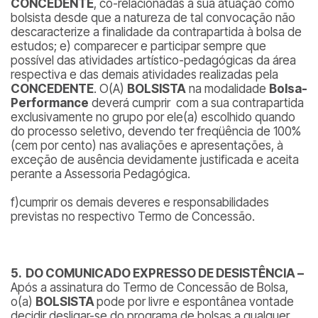
CONCEDENTE
, co-relacionadas à sua atuação como
bolsista desde que a natureza de tal convocação não
descaracterize a finalidade da contrapartida à bolsa de
estudos; e) comparecer e participar sempre que
possível das atividades artístico-pedagógicas da área
respectiva e das demais atividades realizadas pela
CONCEDENTE
. O(A)
BOLSISTA
na modalidade
Bolsa-
Performance
deverá cumprir com a sua contrapartida
exclusivamente no grupo por ele(a) escolhido quando
do processo seletivo, devendo ter freqüência de 100%
(cem por cento) nas avaliações e apresentações, à
exceção de ausência devidamente justificada e aceita
perante a Assessoria Pedagógica.
f)cumprir os demais deveres e responsabilidades
previstas no respectivo Termo de Concessão.
5. DO COMUNICADO EXPRESSO DE DESISTÊNCIA –
Após a assinatura do Termo de Concessão de Bolsa,
o(a)
BOLSISTA
pode por livre e espontânea vontade
decidir desligar-se do programa de bolsas a qualquer