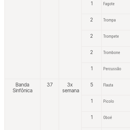
1
Fagote
2
Trompa
2
Trompete
2
Trombone
1
Percussão
Banda
37
3x
5
Flauta
Sinfônica
semana
1
Picolo
1
Oboé