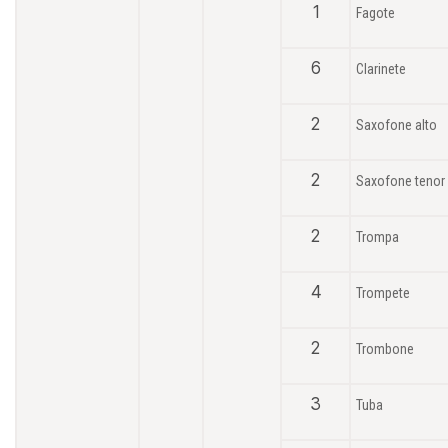
1
Fagote
6
Clarinete
2
Saxofone alto
2
Saxofone tenor
2
Trompa
4
Trompete
2
Trombone
3
Tuba