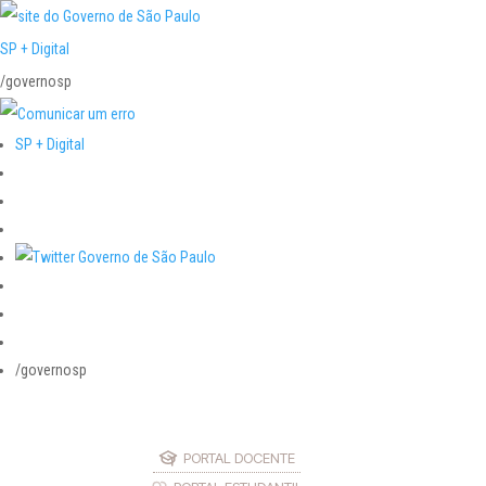
SP + Digital
/governosp
SP + Digital
/governosp
PORTAL DOCENTE