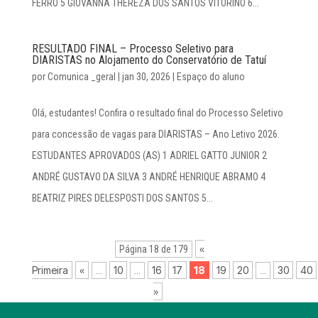
FERRO 5 GIOVANNA THEREZA DOS SANTOS VITORINO 6...
RESULTADO FINAL – Processo Seletivo para
DIARISTAS no Alojamento do Conservatório de Tatuí
por
Comunica _geral
|
jan 30, 2026
|
Espaço do aluno
Olá, estudantes! Confira o resultado final do Processo Seletivo
para concessão de vagas para DIARISTAS – Ano Letivo 2026.
ESTUDANTES APROVADOS (AS) 1 ADRIEL GATTO JUNIOR 2
ANDRÉ GUSTAVO DA SILVA 3 ANDRÉ HENRIQUE ABRAMO 4
BEATRIZ PIRES DELESPOSTI DOS SANTOS 5...
«
Página 18 de 179
Primeira
«
10
16
17
18
19
20
30
40
...
...
...
»