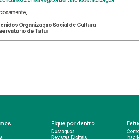
ciosamente,
enidos Organização Social de Cultura
ervatório de Tatuí
omos
Fique por dentro
Estu
Destaques
Como
ça
Revistas Digitais
Inscr