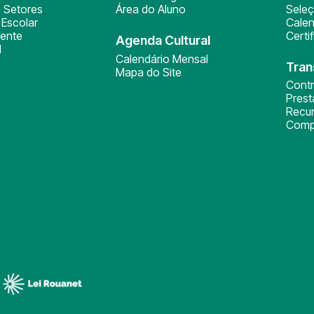
 Setores
Área do Aluno
Sele
Escolar
Calen
ente
Certi
Agenda Cultural
l
Calendário Mensal
Tran
Mapa do Site
Cont
Pres
Recu
Comp