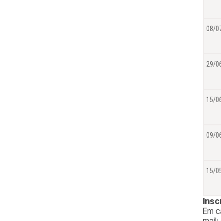
08/0
29/0
15/0
09/0
15/0
Insc
Em c
mail: