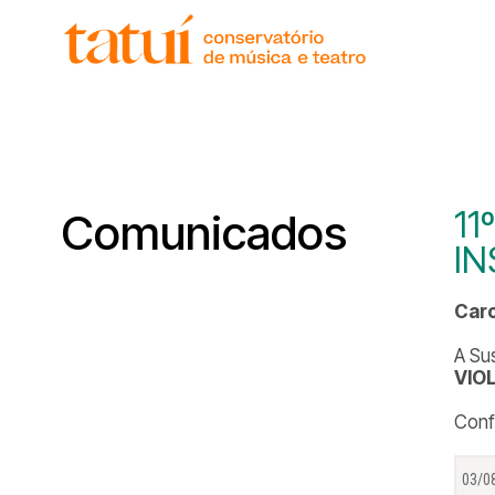
11
Comunicados
IN
Caro
A Su
VIO
Conf
03/0