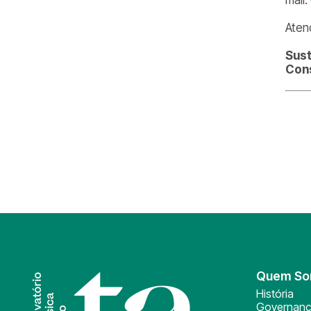
Aten
Sust
Cons
Quem S
História
Governan