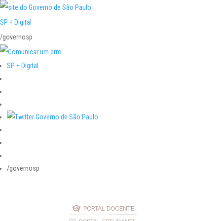
SP + Digital
/governosp
SP + Digital
/governosp
PORTAL DOCENTE