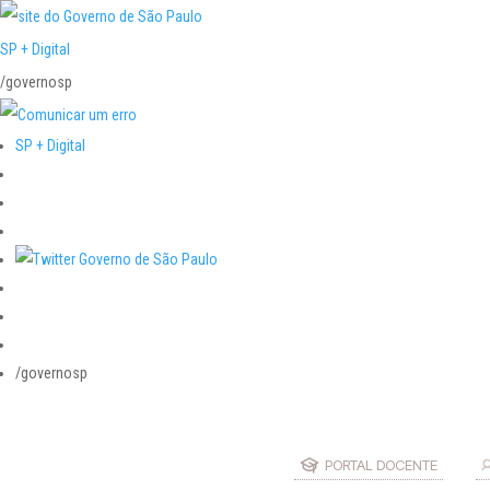
SP + Digital
/governosp
SP + Digital
/governosp
PORTAL DOCENTE