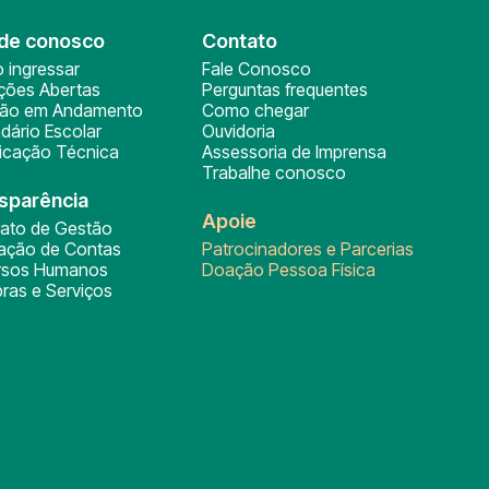
de conosco
Contato
 ingressar
Fale Conosco
ições Abertas
Perguntas frequentes
ção em Andamento
Como chegar
dário Escolar
Ouvidoria
ficação Técnica
Assessoria de Imprensa
Trabalhe conosco
sparência
Apoie
rato de Gestão
tação de Contas
Patrocinadores e Parcerias
rsos Humanos
Doação Pessoa Física
ras e Serviços