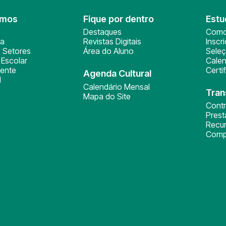
omos
Fique por dentro
Estu
Destaques
Como
ça
Revistas Digitais
Inscr
 Setores
Área do Aluno
Sele
Escolar
Calen
ente
Certi
Agenda Cultural
l
Calendário Mensal
Tran
Mapa do Site
Cont
Pres
Recu
Comp