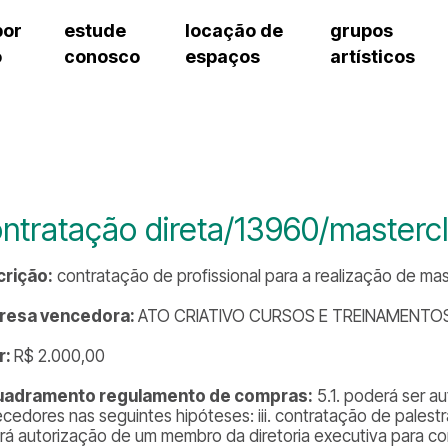
por
estude
locação de
grupos
o
conosco
espaços
artísticos
cursos regulares
bilheteria
teatro procópio ferreira
artes cênicas
grupos artísticos de bolsistas
fale cono
cursos livres
cursos regulares
salão villa-lobos
música
grupos pedagógicos – sede
ouvidoria 
cursos de aperfeiçoamento
cursos livres
erto
auditório unidade chiquinha gonzaga
processo seletivo
grupos pedagógicos – polo
pergunta
chiquinha gonzaga
cursos de aperfeiçoamento
orientações para locação
como che
a
visite o c
3
sceic-sp
ntratação direta/13960/masterc
to
equipe té
josé do rio pardo
assessori
rição:
contratação de profissional para a realização de mas
trabalhe 
resa vencedora:
ATO CRIATIVO CURSOS E TREINAMENTO
r:
R$ 2.000,00
uadramento regulamento de compras:
5.1. poderá ser a
ecedores nas seguintes hipóteses: iii. contratação de palestr
rá autorização de um membro da diretoria executiva para co