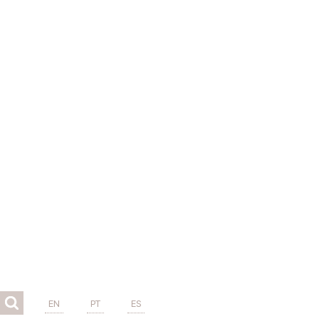
EN
PT
ES