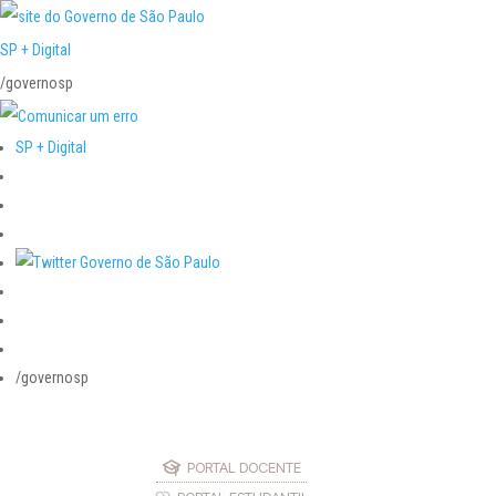
SP + Digital
/governosp
SP + Digital
/governosp
PORTAL DOCENTE