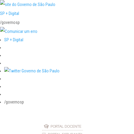
SP + Digital
/governosp
SP + Digital
/governosp
PORTAL DOCENTE