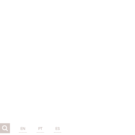
EN
PT
ES