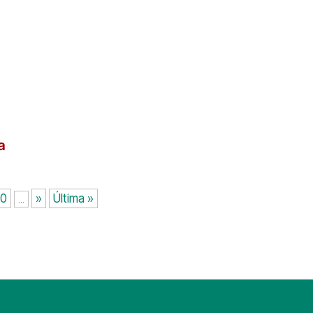
a
0
»
Última »
...