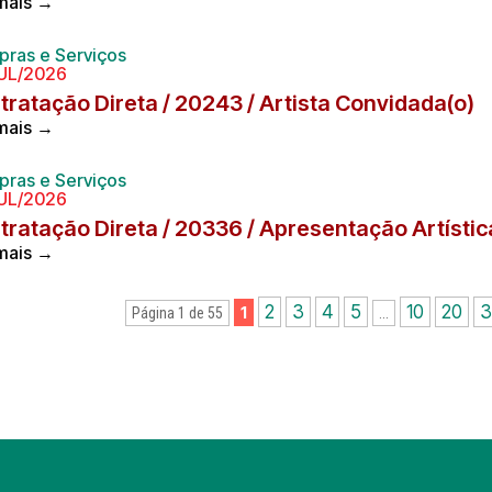
 mais →
ras e Serviços
UL/2026
tratação Direta / 20243 / Artista Convidada(o)
 mais →
ras e Serviços
UL/2026
tratação Direta / 20336 / Apresentação Artístic
 mais →
2
3
4
5
10
20
3
1
Página 1 de 55
...