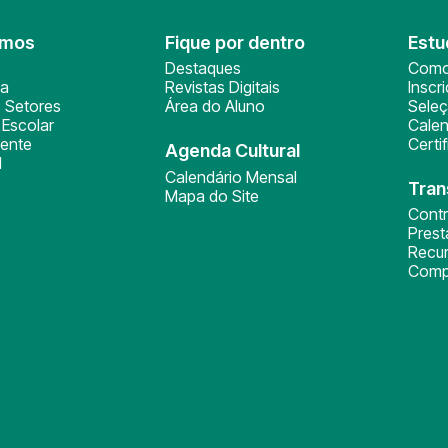
omos
Fique por dentro
Estu
Destaques
Como
ça
Revistas Digitais
Inscr
 Setores
Área do Aluno
Sele
Escolar
Calen
ente
Certi
Agenda Cultural
l
Calendário Mensal
Tran
Mapa do Site
Cont
Pres
Recu
Comp