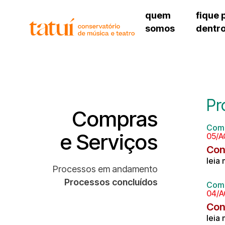
quem
fique 
somos
dentr
histórico
agenda cultural
governança
calendário escolar
sede
unidades e setores
programas de conc
unidade 
regimento escolar
revistas digitais
bibliotec
corpo docente
espaço estudantil
Pr
unidade 
newsletter
Compras
alojamen
Comp
polo são 
e Serviços
05/
Con
leia
Processos em andamento
Processos concluídos
Comp
04/
Con
leia