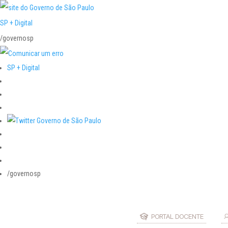
SP + Digital
/governosp
SP + Digital
/governosp
PORTAL DOCENTE