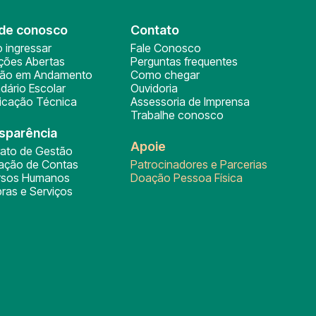
de conosco
Contato
 ingressar
Fale Conosco
ições Abertas
Perguntas frequentes
ção em Andamento
Como chegar
dário Escolar
Ouvidoria
ficação Técnica
Assessoria de Imprensa
Trabalhe conosco
sparência
Apoie
rato de Gestão
tação de Contas
Patrocinadores e Parcerias
rsos Humanos
Doação Pessoa Física
ras e Serviços