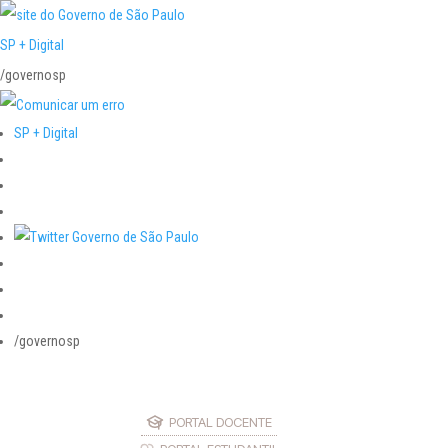
SP + Digital
/governosp
SP + Digital
/governosp
PORTAL DOCENTE