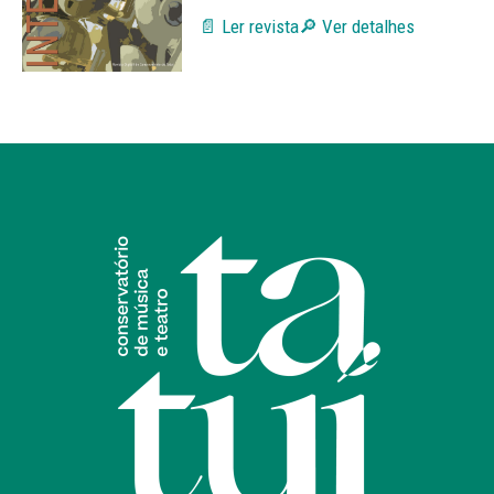
📄 Ler revista
🔎 Ver detalhes