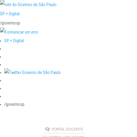
SP + Digital
/governosp
SP + Digital
/governosp
PORTAL DOCENTE