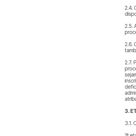
2.4.
dispo
2.5.
proc
2.6.
tamb
2.7.
proc
seja
insc
defi
admi
atri
3. 
3.1.
1ª et