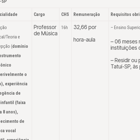
í-SP
cialidade
Cargo
CHS
Remuneração
Requisitos obr
Professor
32,66 por
ação
16h
– Ensino Superi
de Música
al/Teoria e
hora-aula
– 06 meses 
epção (
domínio
instituições
nstrumento
– Residir ou 
ônico
Tatuí-SP, às
ferivelmente o
o)
,
experiência
egência de
infantil (faixa
a 8 anos),
ecimento de
ica vocal
til
,
experiência