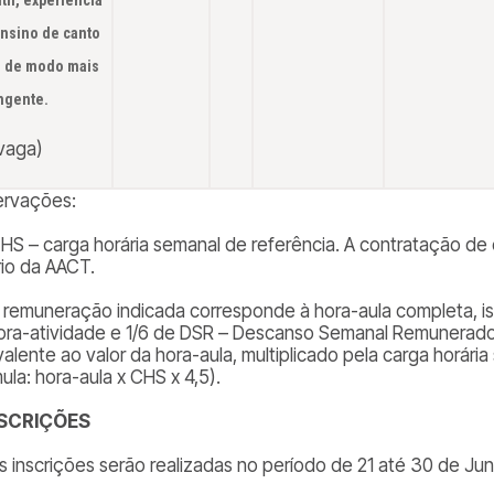
nsino de canto
l de modo mais
ngente
.
 vaga)
rvações:
CHS – carga horária semanal de referência. A contratação de 
rio da AACT.
A remuneração indicada corresponde à hora-aula completa, ist
ora-atividade e 1/6 de DSR – Descanso Semanal Remunerado. 
alente ao valor da hora-aula, multiplicado pela carga horária
mula:
hora-aula x CHS x 4,5
).
INSCRIÇÕES
 As inscrições serão realizadas no período de 21 até 30 de Ju