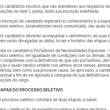
 Os candidatos inscritos que não atenderem aos requisitos ob
sições do item 1, acima, terão sua inscrição indeferida.
 A inscrição do candidato implicará no conhecimento e a ex
esso seletivo, estabelecidas neste comunicado, das quais 
 Os candidatos deverão acompanhar o deferimento de suas in
ém serão divulgadas as datas, locais e horários das etapas s
 Para os candidatos Portadores de Necessidades Especiais –
esso seletivo, em igualdade de condições com os demais, d
m compatíveis com a deficiência de que são portadores, de
rição o laudo médico emitido nos últimos doze meses, atesta
ciência, bem como sua provável causa. Se aprovado, o cand
ssional a fim de ser apurada a categoria de sua deficiência 
buições do cargo.
ETAPAS DO PROCESSO SELETIVO
 O processo seletivo constará de duas etapas, a saber:
apa – Verificação da experiência mínima e análise de títulos;