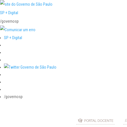
SP + Digital
/governosp
SP + Digital
/governosp
PORTAL DOCENTE