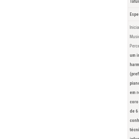
Tatu
Espe
Inici
Music
Perc
um i
harm
(pre
pian
em r
coro 
de 6 
conh
técn
infan