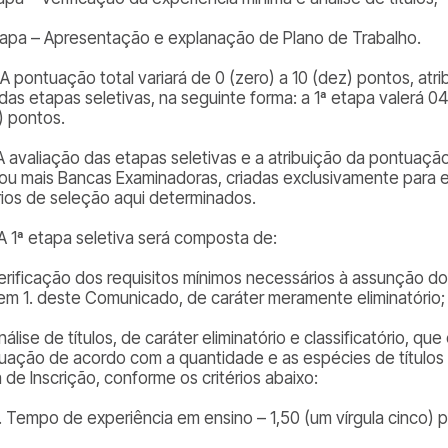
tapa – Apresentação e explanação de Plano de Trabalho.
1. A pontuação total variará de 0 (zero) a 10 (dez) pontos, a
das etapas seletivas, na seguinte forma: a 1ª etapa valerá 04
) pontos.
 A avaliação das etapas seletivas e a atribuição da pontuaçã
ou mais Bancas Examinadoras, criadas exclusivamente para e
érios de seleção aqui determinados.
 A 1ª etapa seletiva será composta de:
verificação dos requisitos mínimos necessários à assunção d
tem 1. deste Comunicado, de caráter meramente eliminatório;
nálise de títulos, de caráter eliminatório e classificatório, 
uação de acordo com a quantidade e as espécies de títulos
 de Inscrição, conforme os critérios abaixo:
1. Tempo de experiência em ensino – 1,50 (um vírgula cinco) 