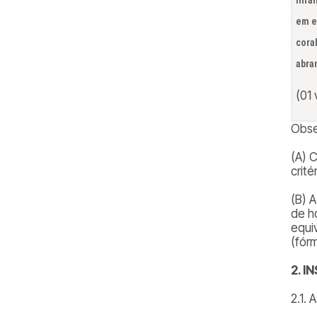
em e
cora
abra
(01
Obse
(A) 
crité
(B) 
de h
equiv
(fór
2. 
2.1.