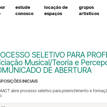
por
estude
locação de
grupos
o
conosco
espaços
artísticos
teatro procópio ferreira
artes cênicas
grupos artísticos de bolsistas
fale cono
salão villa-lobos
música
grupos pedagógicos – sede
pergunta
erto
auditório unidade chiquinha gonzaga
processo seletivo
grupos pedagógicos – polo
como che
orientações para locação
visite o c
equipe té
assessori
OCESSO SELETIVO PARA PROF
trabalhe 
niciação Musical/Teoria e Percep
OMUNICADO DE ABERTURA
ISPOSIÇÕES INICIAIS
 A AACT abre processo seletivo para preenchimento e formaç
o: