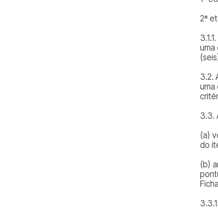
2ª e
3.1.
uma 
(seis
3.2.
uma 
crit
3.3.
(a) 
do i
(b) a
pont
Ficha
3.3.