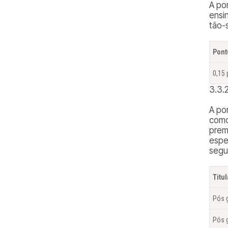
A po
ensi
tão-
Pont
0,15 
3.3.
A po
como
prem
espe
segui
Titu
Pós 
Pós 