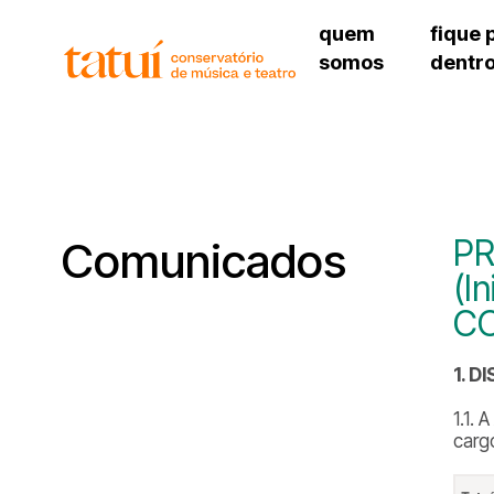
quem
fique 
somos
dentr
histórico
agenda cultural
governança
calendário escolar
unidades e setores
programas de conc
regimento escolar
revistas digitais
corpo docente
espaço estudantil
PR
Comunicados
(I
C
1. D
1.1.
carg