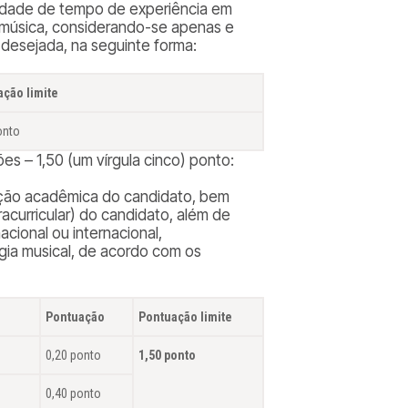
tidade de tempo de experiência em
 música, considerando-se apenas e
desejada, na seguinte forma:
ação limite
onto
s – 1,50 (um vírgula cinco) ponto:
lação acadêmica do candidato, bem
curricular) do candidato, além de
cional ou internacional,
gia musical, de acordo com os
Pontuação
Pontuação limite
0,20 ponto
1,50 ponto
0,40 ponto