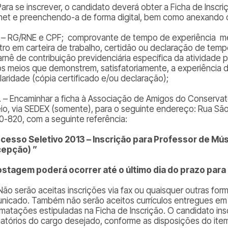
Para se inscrever, o candidato deverá obter a Ficha de Inscri
rnet e preenchendo-a de forma digital, bem como anexando c
1. – RG/RNE e CPF; comprovante de tempo de experiência m
stro em carteira de trabalho, certidão ou declaração de temp
arnê de contribuição previdenciária específica da atividade p
os meios que demonstrem, satisfatoriamente, a experiência
laridade (cópia certificado e/ou declaração);
2. – Encaminhar a ficha à Associação de Amigos do Conserva
eio, via SEDEX (somente), para o seguinte endereço: Rua São 
0-820, com a seguinte referência:
cesso Seletivo 2013 – Inscrição para Professor de Músi
cepção) ”
stagem poderá ocorrer até o último dia do prazo para 
 Não serão aceitas inscrições via fax ou quaisquer outras fo
nicado. Também não serão aceitos currículos entregues e
rmatações estipuladas na Ficha de Inscrição. O candidato ins
gatórios do cargo desejado, conforme as disposições do item 1