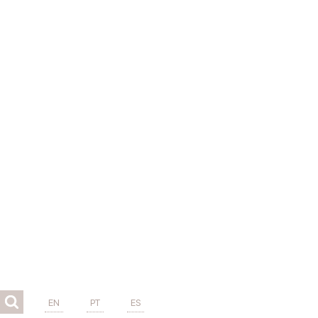
EN
PT
ES