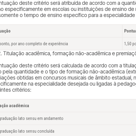
ntuação deste critério será atribuída de acordo com a quan
no especificamente em escolas ou instituições de ensino de
somente o tempo de ensino específico para a especialidade 
uação
Pontu
ponto, por ano completo de experiência
1,50 p
2. Titulação acadêmica, formação não-acadêmica e premiaçõe
ntuação deste critério será calculada de acordo com a titu
 pela quantidade e o tipo de formação não-acadêmica (extra
iações obtidas em concursos musicais de âmbito estadual, na
cificamente na especialidade desejada ou ligadas à pedago
ntes critérios:
lação acadêmica
graduação
lato sensu
em andamento
graduação
lato sensu
concluída