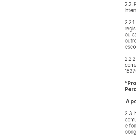
2.2. 
Inte
2.2.
regi
ou c
outr
esco
2.2.
corr
1827
“Pro
Per
A po
2.3.
comu
e fo
obri