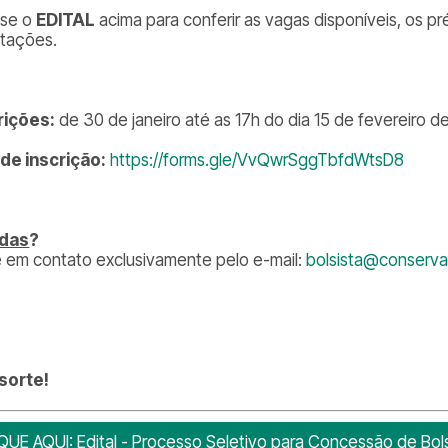
se o
EDITAL
acima para conferir as vagas disponíveis, os pr
ntações.
rições:
de 30 de janeiro até as 17h do dia 15 de fevereiro d
 de inscrição:
https://forms.gle/VvQwrSggTbfdWtsD8
idas
?
e em contato exclusivamente pelo e-mail:
bolsista@conservat
sorte!
QUE AQUI: Edital - Processo Seletivo para Concessão de Bols