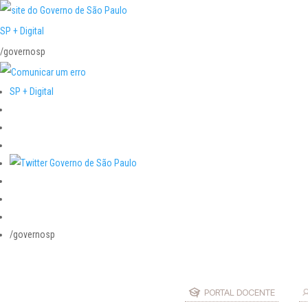
SP + Digital
/governosp
SP + Digital
/governosp
PORTAL DOCENTE