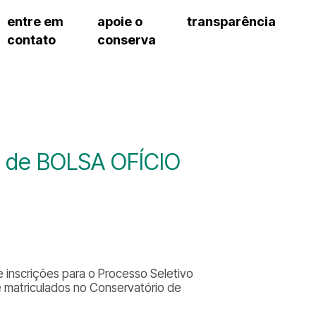
entre em
apoie o
transparência
contato
conserva
sco
patrocinadores e parcerias
contrato de gestão
s frequentes
doações de pessoa jurídica
prestação de contas
gar
doações de pessoa física
recursos humanos
onservatório
nota fiscal paulista (nfp)
compras e serviços
cnica social
a de imprensa
o de BOLSA OFÍCIO
conosco
e inscrições para o Processo Seletivo
matriculados no Conservatório de