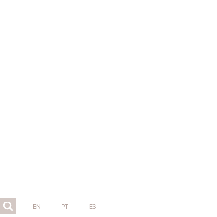
EN
PT
ES