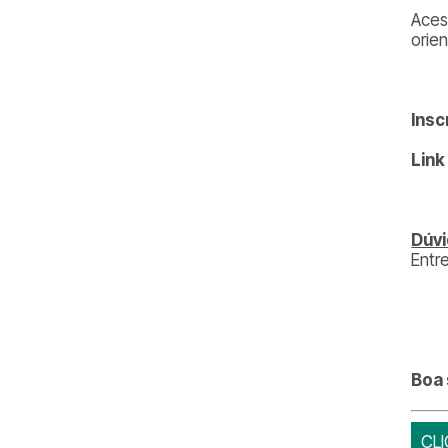
Aces
orie
Insc
Link
Dúv
Entr
Boa 
CLI