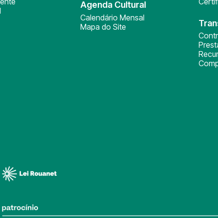
ente
Certi
Agenda Cultural
l
Calendário Mensal
Tran
Mapa do Site
Cont
Pres
Recu
Comp