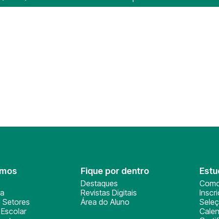
omos
Fique por dentro
Estu
Destaques
Como
ça
Revistas Digitais
Inscr
 Setores
Área do Aluno
Sele
Escolar
Calen