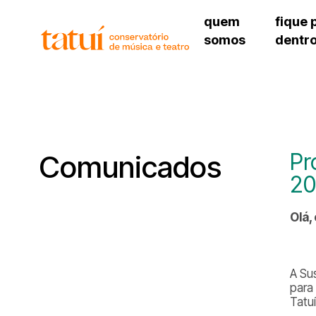
quem
fique 
somos
dentr
histórico
agenda cultural
governança
calendário escolar
unidades e setores
programas de conc
regimento escolar
revistas digitais
corpo docente
espaço estudantil
Pr
Comunicados
20
Olá,
A Su
para
Tatuí