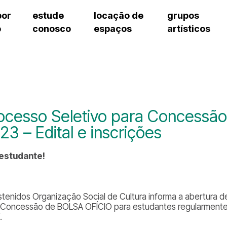
por
estude
locação de
grupos
o
conosco
espaços
artísticos
teatro procópio ferreira
artes cênicas
grupos artísticos de bolsistas
fale cono
salão villa-lobos
música
grupos pedagógicos – sede
pergunta
erto
auditório unidade chiquinha gonzaga
processo seletivo
grupos pedagógicos – polo
como che
orientações para locação
visite o c
equipe té
assessori
ocesso Seletivo para Concessã
trabalhe 
23 – Edital e inscrições
 estudante!
stenidos Organização Social de Cultura informa a abertura d
 Concessão de BOLSA OFÍCIO para estudantes regularmente 
.