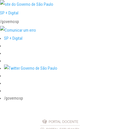
SP + Digital
/governosp
SP + Digital
/governosp
PORTAL DOCENTE