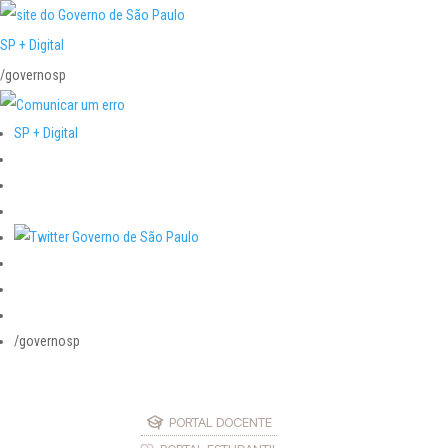
SP + Digital
/governosp
SP + Digital
/governosp
PORTAL DOCENTE