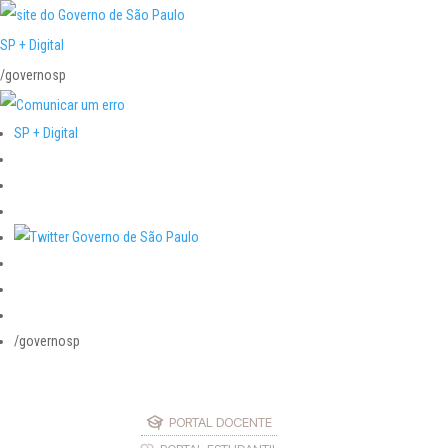
SP + Digital
/governosp
SP + Digital
/governosp
PORTAL DOCENTE