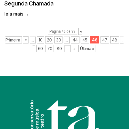
Segunda Chamada
leia mais →
«
Página 46 de 88
Primeira
«
10
20
30
44
45
46
47
48
...
...
..
60
70
80
»
Última »
.
...