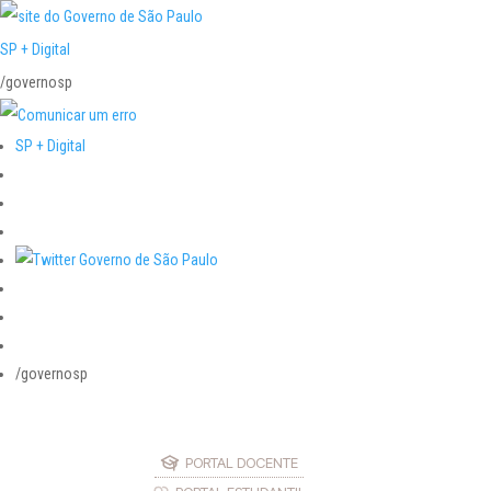
SP + Digital
/governosp
SP + Digital
/governosp
PORTAL DOCENTE