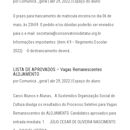
por
Comunica _geral
|
abr 29, 2022
|
Espaço do aluno
O prazo para trancamento de matricula encerra no dia 06 de
maio, às 23h59. O pedido e/ou dúvidas poderão ser enviados
para o e-mail: secretaria@conservatoriodetatui.org.br
Informações importantes: (item 4.9 – Regimento Escolar-
2022). -O destrancamento deverá...
LISTA DE APROVADOS – Vagas Remanescentes
ALOJAMENTO
por
Comunica _geral
|
abr 29, 2022
|
Espaço do aluno
Caros Alunos e Alunas, A Sustenidos Organização Social de
Cultura divulga os resultados do Processo Seletivo para Vagas
Remanescentes do ALOJAMENTO. Candidatos aprovados para
entrada imediata: 1. JÚLIO CESAR DE OLIVEIRA NASCIMENTO