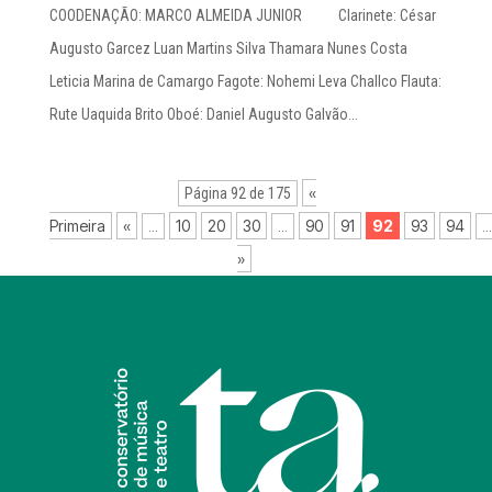
COODENAÇÃO: MARCO ALMEIDA JUNIOR Clarinete: César
Augusto Garcez Luan Martins Silva Thamara Nunes Costa
Leticia Marina de Camargo Fagote: Nohemi Leva Challco Flauta:
Rute Uaquida Brito Oboé: Daniel Augusto Galvão...
«
Página 92 de 175
Primeira
«
10
20
30
90
91
92
93
94
...
...
...
»