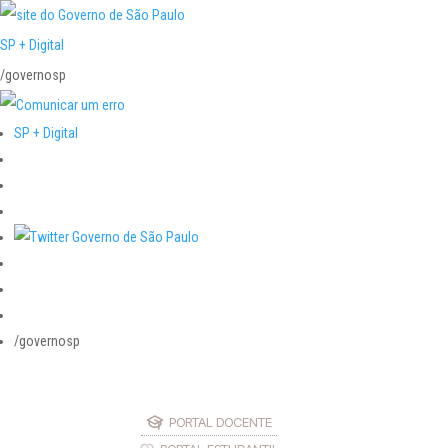
SP + Digital
/governosp
SP + Digital
/governosp
PORTAL DOCENTE