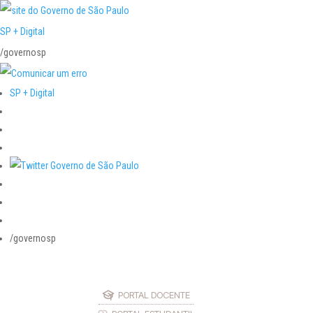
SP + Digital
/governosp
SP + Digital
/governosp
PORTAL DOCENTE