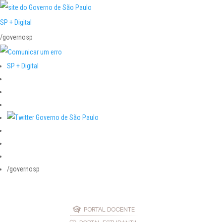
SP + Digital
/governosp
SP + Digital
/governosp
PORTAL DOCENTE