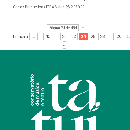
Cortez Productions LTDA Valor: R$ 2.380.00...
«
Página 24 de 484
Primeira
«
10
22
23
24
25
26
30
4
...
...
...
»