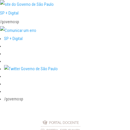
SP + Digital
/governosp
SP + Digital
/governosp
PORTAL DOCENTE