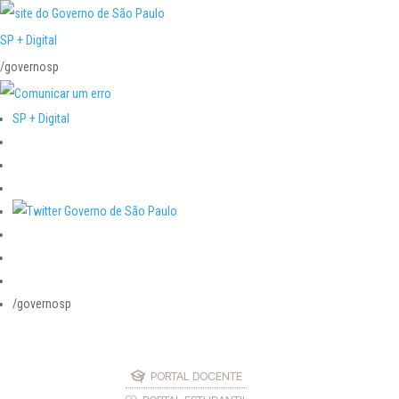
SP + Digital
/governosp
SP + Digital
/governosp
PORTAL DOCENTE