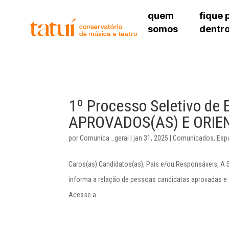
quem
fique 
somos
dentr
histórico
agenda cultural
governança
calendário escolar
sede
unidades e setores
programas de conc
unidade 
regimento escolar
revistas digitais
bibliotec
corpo docente
espaço estudantil
1º Processo Seletivo de
unidade 
newsletter
APROVADOS(AS) E ORIE
alojamen
polo são 
por
Comunica _geral
|
jan 31, 2025
|
Comunicados
,
Esp
Caros(as) Candidatos(as), Pais e/ou Responsáveis, A S
informa a relação de pessoas candidatas aprovadas e 
Acesse a...