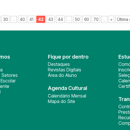
30
40
41
42
43
44
50
60
70
»
Última 
...
...
...
omos
Fique por dentro
Estu
Destaques
Como
ça
Revistas Digitais
Inscr
 Setores
Área do Aluno
Sele
Escolar
Calen
ente
Certi
Agenda Cultural
l
Calendário Mensal
Tran
Mapa do Site
Cont
Pres
Recu
Comp