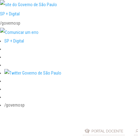
SP + Digital
/governosp
SP + Digital
/governosp
PORTAL DOCENTE