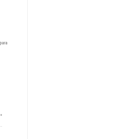
 para
1º
..