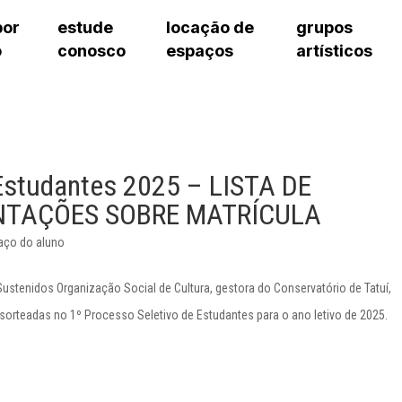
por
estude
locação de
grupos
o
conosco
espaços
artísticos
cursos regulares
bilheteria
teatro procópio ferreira
artes cênicas
grupos artísticos de bolsistas
fale cono
cursos livres
cursos regulares
salão villa-lobos
música
grupos pedagógicos – sede
ouvidoria 
cursos de aperfeiçoamento
cursos livres
erto
auditório unidade chiquinha gonzaga
processo seletivo
grupos pedagógicos – polo
pergunta
chiquinha gonzaga
cursos de aperfeiçoamento
orientações para locação
como che
a
visite o c
 Estudantes 2025 – LISTA DE
3
sceic-sp
NTAÇÕES SOBRE MATRÍCULA
to
equipe té
josé do rio pardo
assessori
aço do aluno
trabalhe 
ustenidos Organização Social de Cultura, gestora do Conservatório de Tatuí,
sorteadas no 1º Processo Seletivo de Estudantes para o ano letivo de 2025.