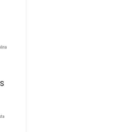
lina
.
es
sta