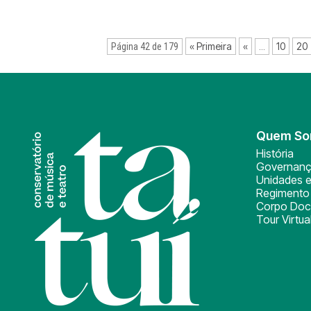
« Primeira
«
10
20
Página 42 de 179
...
Quem S
História
Governan
Unidades e
Regimento 
Corpo Doc
Tour Virtua