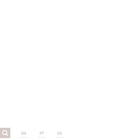
EN
PT
ES