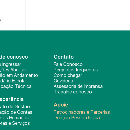
»
de conosco
Contato
 ingressar
Fale Conosco
ições Abertas
Perguntas frequentes
ção em Andamento
Como chegar
dário Escolar
Ouvidoria
ficação Técnica
Assessoria de Imprensa
Trabalhe conosco
sparência
Apoie
rato de Gestão
tação de Contas
Patrocinadores e Parcerias
rsos Humanos
Doação Pessoa Física
ras e Serviços